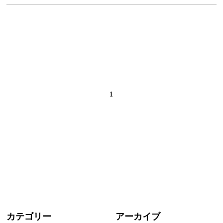
HEAD SPA
COLOR
GALLERY
1
STAFF
NEWS
BLOG
VOICE
RECRUIT
カテゴリー
アーカイブ